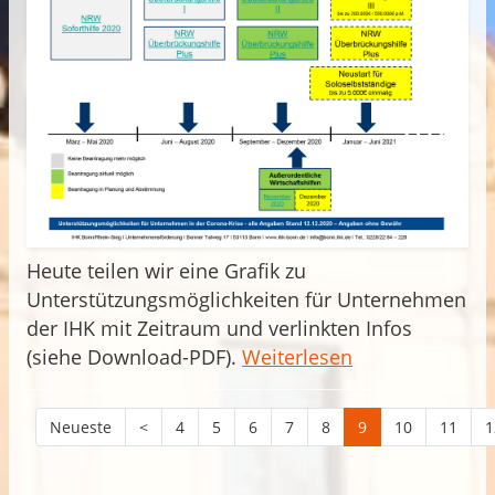
Heute teilen wir eine Grafik zu
Unterstützungsmöglichkeiten für Unternehmen
der IHK mit Zeitraum und verlinkten Infos
(siehe Download-PDF).
Weiterlesen
Neueste
<
4
5
6
7
8
9
10
11
1