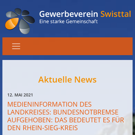
Aktuelle News
12. MAI 2021
MEDIENINFORMATION DES
LANDKREISES: BUNDESNOTBREMSE
AUFGEHOBEN: DAS BEDEUTET ES FÜR
DEN RHEIN-SIEG-KREIS